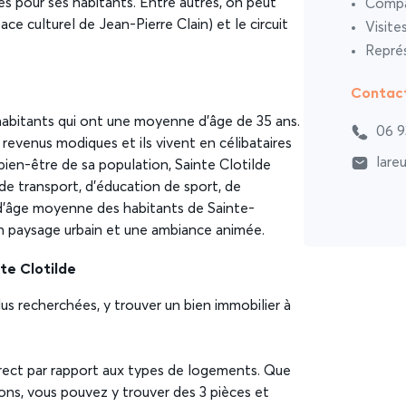
s pour ses habitants. Entre autres, on peut
Compar
ace culturel de Jean-Pierre Clain) et le circuit
Visite
Représ
Contac
abitants qui ont une moyenne d’âge de 35 ans.
06 9
revenus modiques et ils vivent en célibataires
lare
 bien-être de sa population, Sainte Clotilde
 de transport, d’éducation de sport, de
 d’âge moyenne des habitants de Sainte-
 un paysage urbain et une ambiance animée.
te Clotilde
lus recherchées, y trouver un bien immobilier à
rrect par rapport aux types de logements. Que
ons, vous pouvez y trouver des 3 pièces et