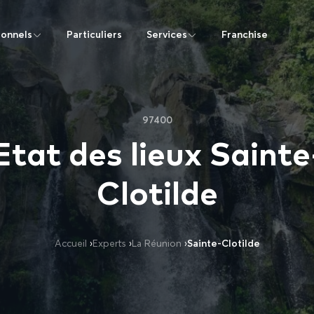
ionnels
Particuliers
Services
Franchise
97400
Etat des lieux Sainte
Clotilde
Accueil
›
Experts
›
La Réunion
›
Sainte-Clotilde