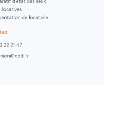
atif d’état des lieux
s locatives
entation de locataire
tez
3 22 21 47
union@eedl.fr