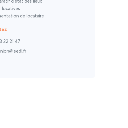
atif d’état des lieux
s locatives
entation de locataire
tez
3 22 21 47
union@eedl.fr