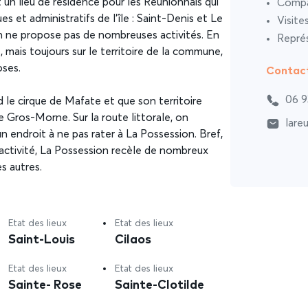
 un lieu de résidence pour les Réunionnais qui
Compar
s et administratifs de l’île : Saint-Denis et Le
Visite
ion ne propose pas de nombreuses activités. En
Représ
 mais toujours sur le territoire de la commune,
oses.
Contac
06 9
d le cirque de Mafate et que son territoire
le Gros-Morne. Sur la route littorale, on
lare
 endroit à ne pas rater à La Possession. Bref,
’activité, La Possession recèle de nombreux
s autres.
Etat des lieux
Etat des lieux
Saint-Louis
Cilaos
Etat des lieux
Etat des lieux
Sainte- Rose
Sainte-Clotilde