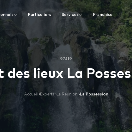
ionnels
Particuliers
Services
Franchise
97419
t des lieux La Posses
Accueil
›
Experts
›
La Réunion
›
La Possession