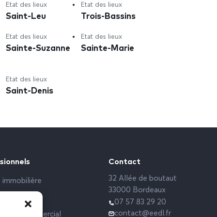
Etat des lieux
Etat des lieux
Saint-Leu
Trois-Bassins
Etat des lieux
Etat des lieux
Sainte-Suzanne
Sainte-Marie
Etat des lieux
Saint-Denis
sionnels
Contact
32 Allée de boutaut
 immobilière
33000 Bordeaux
rs sociaux
07 57 83 29 20
contact@eedl.fr
 Local commercial