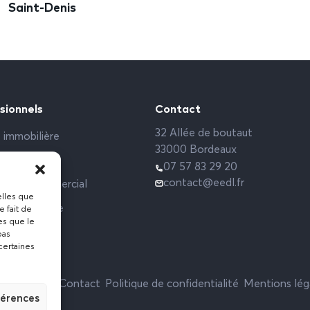
Saint-Denis
sionnels
Contact
32 Allée de boutaut
 immobilière
33000 Bordeaux
rs sociaux
07 57 83 29 20
contact@eedl.fr
 Local commercial
elles que
ce étudiante
e fait de
es que le
pas
certaines
Actualités
Contact
Politique de confidentialité
Mentions lég
férences