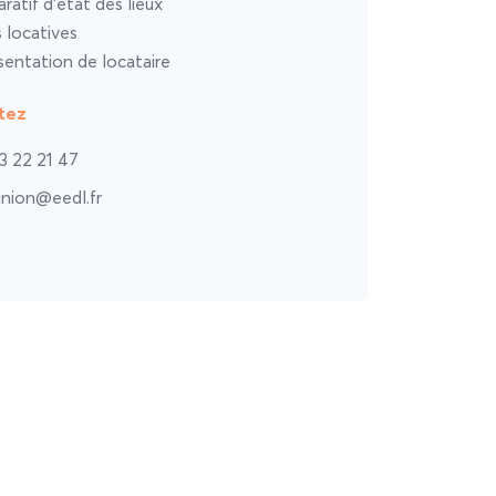
atif d’état des lieux
s locatives
entation de locataire
tez
3 22 21 47
union@eedl.fr