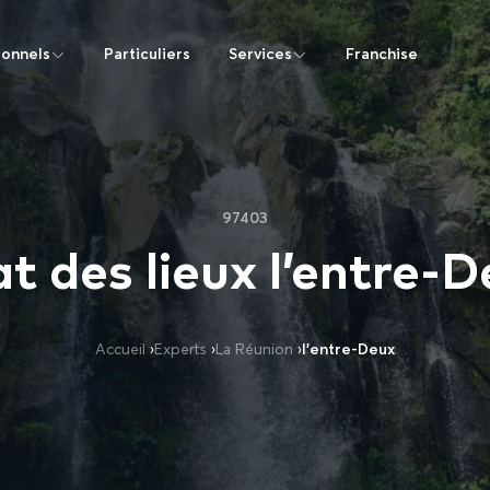
ionnels
Particuliers
Services
Franchise
97403
t des lieux l’entre-
Accueil
›
Experts
›
La Réunion
›
l’entre-Deux