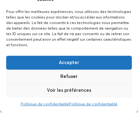
contacter vos locataires
pour planifier l’horaire et le
Pour offrir les meilleures expériences, nous utilisons des technologies
telles que les cookies pour stocker et/ou accéder aux informations
jour de l’état des lieux. Lors
des appareils. Le fait de consentir à ces technologies nous permettra
du rendez-vous, nos agents
de traiter des données telles que le comportement de navigation ou
les ID uniques sur ce site. Le fait de ne pas consentir ou de retirer son
établissent le constat
consentement peut avoir un effet négatif sur certaines caractéristiques
pièce par pièce. Pour les
et fonctions.
biens meublés, nous faisons
un inventaire du mobilier et
Accepter
des équipements. Toutes
Refuser
les clés sont testées et
prise en photo
Voir les préférences
individuellement. Cela vous
permet de connaître
Politique de confidentialité
Politique de confidentialité
précisément leurs
correspondance. Par la
suite, nous nous chargeons