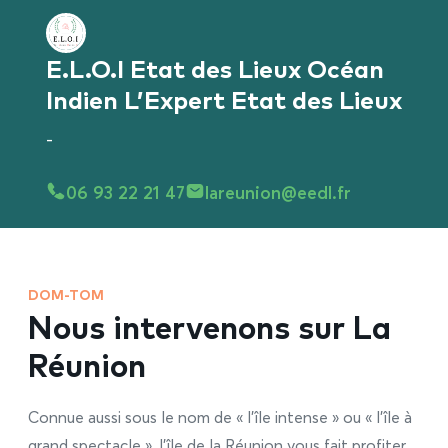
E.L.O.I Etat des Lieux Océan
Indien L’Expert Etat des Lieux
-
06 93 22 21 47
lareunion@eedl.fr
DOM-TOM
Nous intervenons sur La
Réunion
Connue aussi sous le nom de « l’île intense » ou « l’île à
grand spectacle », l’île de la Réunion vous fait profiter