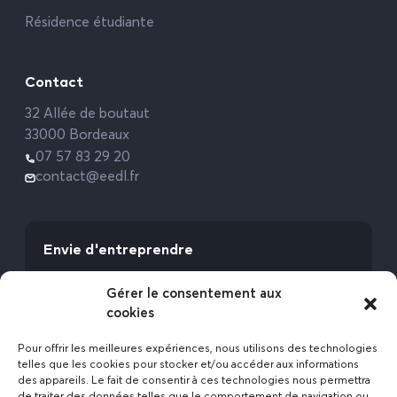
Résidence étudiante
Contact
32 Allée de boutaut
33000 Bordeaux
07 57 83 29 20
contact@eedl.fr
Envie d'entreprendre
Vous avez la fibre commerciale ? Lancez-vous
Gérer le consentement aux
avec l’Expert Etat des Lieux !
cookies
Rejoignez-nous
Pour offrir les meilleures expériences, nous utilisons des technologies
telles que les cookies pour stocker et/ou accéder aux informations
des appareils. Le fait de consentir à ces technologies nous permettra