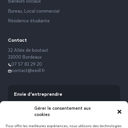
Bailleurs sociaux
Bureau, Local commercial
Résidence étudiante
Contact
32 Allée de boutaut
33000 Bordeaux
07 57 83 29 20
contact@eedl.fr
Envie d'entreprendre
Vous avez la fibre commerciale ? Lancez-vous
Gérer le consentement aux
avec l’Expert Etat des Lieux !
cookies
Rejoignez-nous
Pour offrir les meilleures expériences, nous utilisons des technologies