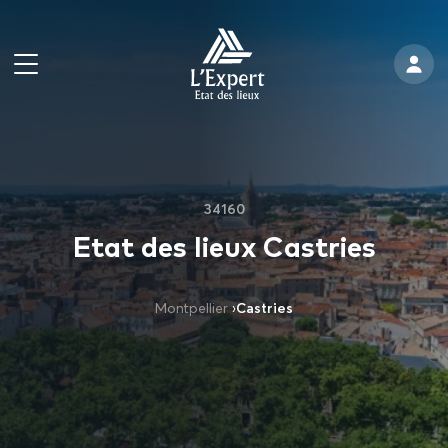
34160
Etat des lieux Castries
Montpellier
›
Castries