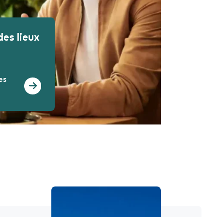
es lieux
es