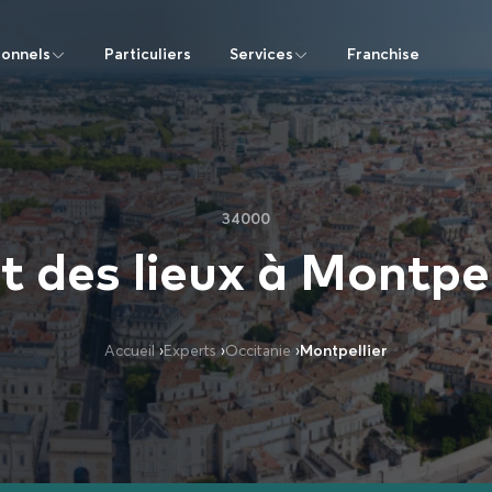
ionnels
Particuliers
Services
Franchise
34000
t des lieux à Montpel
Accueil
›
Experts
›
Occitanie
›
Montpellier