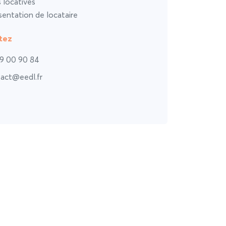
s locatives
entation de locataire
tez
9 00 90 84
act@eedl.fr