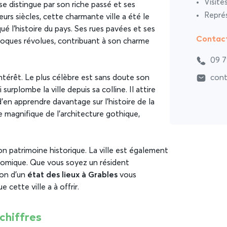
Visite
se distingue par son riche passé et ses
Représ
rs siècles, cette charmante ville a été le
l’histoire du pays. Ses rues pavées et ses
Contac
poques révolues, contribuant à son charme
09 7
ntérêt. Le plus célèbre est sans doute son
cont
urplombe la ville depuis sa colline. Il attire
’en apprendre davantage sur l’histoire de la
le magnifique de l’architecture gothique,
 patrimoine historique. La ville est également
nomique. Que vous soyez un résident
ion d’un
état des lieux à Grables
vous
cette ville a à offrir.
chiffres