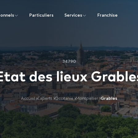
ionnels
Particuliers
Services
Franchise
34790
Etat des lieux Grable
Accueil
›
Experts
›
Occitanie
›
Montpellier
›
Grables