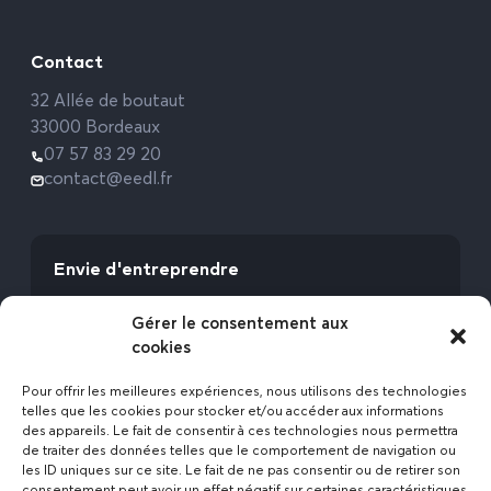
Contact
32 Allée de boutaut
33000 Bordeaux
07 57 83 29 20
contact@eedl.fr
Envie d'entreprendre
Vous avez la fibre commerciale ? Lancez-vous
Gérer le consentement aux
avec l’Expert Etat des Lieux !
cookies
Rejoignez-nous
Pour offrir les meilleures expériences, nous utilisons des technologies
telles que les cookies pour stocker et/ou accéder aux informations
des appareils. Le fait de consentir à ces technologies nous permettra
de traiter des données telles que le comportement de navigation ou
les ID uniques sur ce site. Le fait de ne pas consentir ou de retirer son