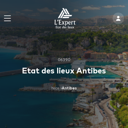
06390
Etat des lieux Antibes
Nice
›
Antibes