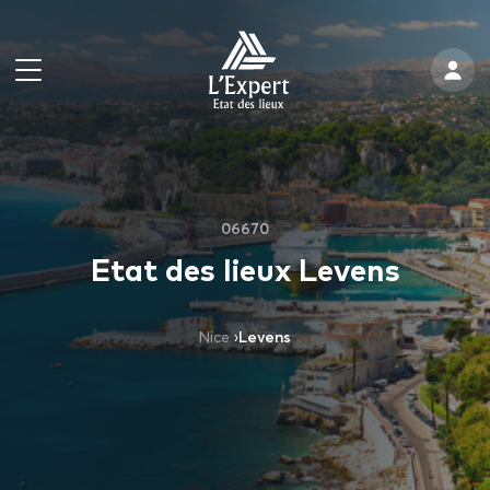
06670
Etat des lieux Levens
Nice
›
Levens