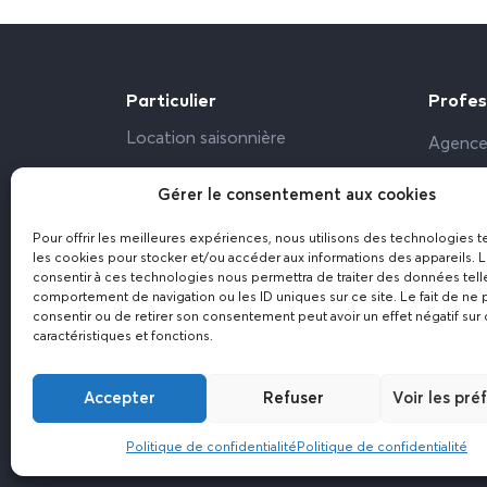
Particulier
Profes
Location saisonnière
Agence
Propriétaire particulier
Bailleu
Gérer le consentement aux cookies
Bureau,
Pour offrir les meilleures expériences, nous utilisons des technologies t
Résiden
les cookies pour stocker et/ou accéder aux informations des appareils. L
consentir à ces technologies nous permettra de traiter des données tell
comportement de navigation ou les ID uniques sur ce site. Le fait de ne 
consentir ou de retirer son consentement peut avoir un effet négatif sur 
caractéristiques et fonctions.
Accepter
Refuser
Voir les pré
Politique de confidentialité
Politique de confidentialité