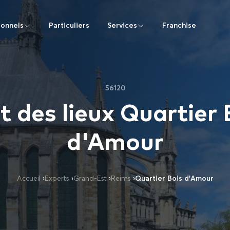
ionnels
Particuliers
Services
Franchise
56120
t des lieux Quartier 
d'Amour
Accueil
›
Experts
›
Grand-Est
›
Reims
›
Quartier Bois d’Amour