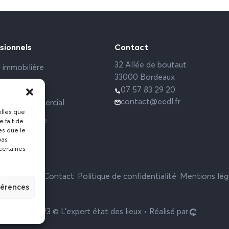
sionnels
Contact
32 Allée de boutaut
 immobilière
33000 Bordeaux
rs sociaux
07 57 83 29 20
contact@eedl.fr
 Local commercial
elles que
ce étudiante
e fait de
es que le
pas
certaines
Actualités
Contact
Politique de confidentialité
Mentions lég
férences
2023 © L’expert état des lieux • Réalisé par