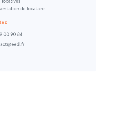
s locatives
entation de locataire
tez
9 00 90 84
act@eedl.fr