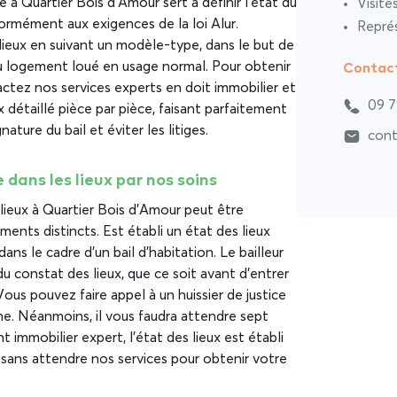
e à Quartier Bois d’Amour sert à définir l’état du
Visite
rmément aux exigences de la loi Alur.
Représ
lieux en suivant un modèle-type, dans le but de
Contac
 du logement loué en usage normal. Pour obtenir
ctez nos services experts en doit immobilier et
09 7
 détaillé pièce par pièce, faisant parfaitement
nature du bail et éviter les litiges.
cont
 dans les lieux par nos soins
s lieux à Quartier Bois d’Amour peut être
ents distincts. Est établi un état des lieux
ns le cadre d’un bail d’habitation. Le bailleur
du constat des lieux, que ce soit avant d’entrer
Vous pouvez faire appel à un huissier de justice
me. Néanmoins, il vous faudra attendre sept
 immobilier expert, l’état des lieux est établi
sans attendre nos services pour obtenir votre