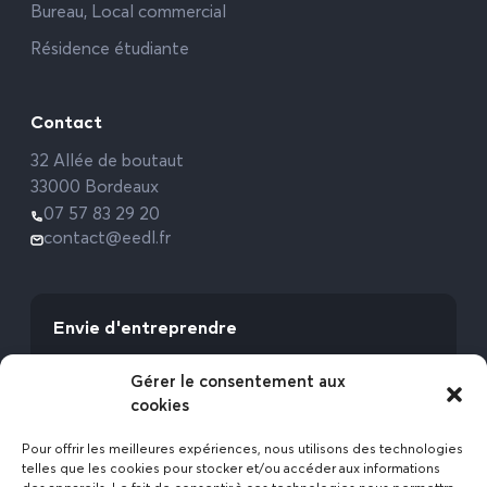
Bureau, Local commercial
Résidence étudiante
Contact
32 Allée de boutaut
33000 Bordeaux
07 57 83 29 20
contact@eedl.fr
Envie d'entreprendre
Vous avez la fibre commerciale ? Lancez-vous
Gérer le consentement aux
avec l’Expert Etat des Lieux !
cookies
Rejoignez-nous
Pour offrir les meilleures expériences, nous utilisons des technologies
telles que les cookies pour stocker et/ou accéder aux informations