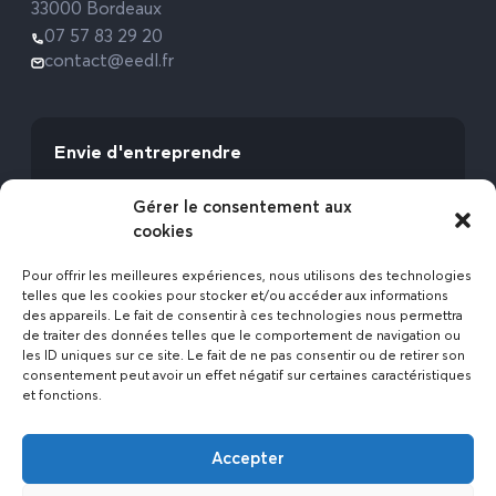
33000 Bordeaux
07 57 83 29 20
contact@eedl.fr
Envie d'entreprendre
Vous avez la fibre commerciale ? Lancez-vous
Gérer le consentement aux
avec l’Expert Etat des Lieux !
cookies
Rejoignez-nous
Pour offrir les meilleures expériences, nous utilisons des technologies
telles que les cookies pour stocker et/ou accéder aux informations
des appareils. Le fait de consentir à ces technologies nous permettra
de traiter des données telles que le comportement de navigation ou
les ID uniques sur ce site. Le fait de ne pas consentir ou de retirer son
consentement peut avoir un effet négatif sur certaines caractéristiques
et fonctions.
Actualités
Accepter
Contact