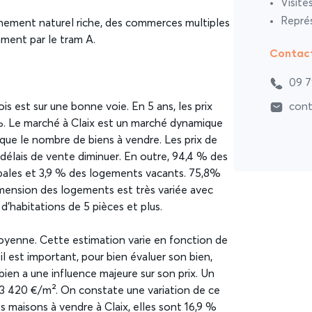
Visite
Représ
onnement naturel riche, des commerces multiples
ment par le tram A.
Contac
09 7
is est sur une bonne voie. En 5 ans, les prix
cont
%. Le marché à Claix est un marché dynamique
que le nombre de biens à vendre. Les prix de
s délais de vente diminuer. En outre, 94,4 % des
ipales et 3,9 % des logements vacants. 75,8%
dimension des logements est très variée avec
d’habitations de 5 pièces et plus.
 moyenne. Cette estimation varie en fonction de
 il est important, pour bien évaluer son bien,
bien a une influence majeure sur son prix. Un
3 420 €/m². On constate une variation de ce
s maisons à vendre à Claix, elles sont 16,9 %