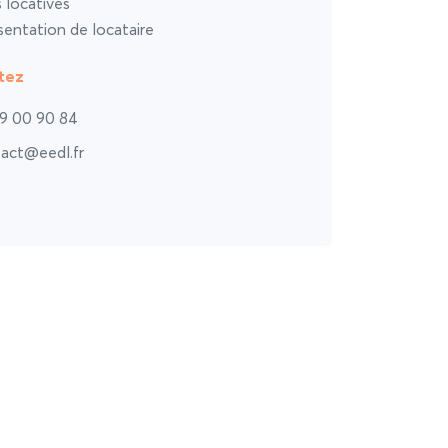
s locatives
entation de locataire
tez
9 00 90 84
act@eedl.fr