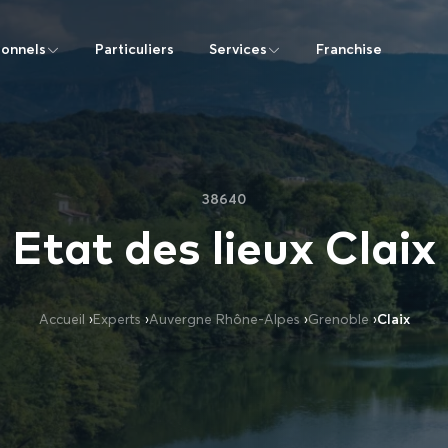
ionnels
Particuliers
Services
Franchise
38640
Etat des lieux Claix
Accueil
›
Experts
›
Auvergne Rhône-Alpes
›
Grenoble
›
Claix