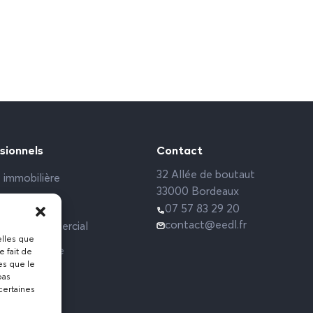
sionnels
Contact
32 Allée de boutaut
 immobilière
33000 Bordeaux
rs sociaux
07 57 83 29 20
contact@eedl.fr
 Local commercial
elles que
ce étudiante
e fait de
es que le
pas
certaines