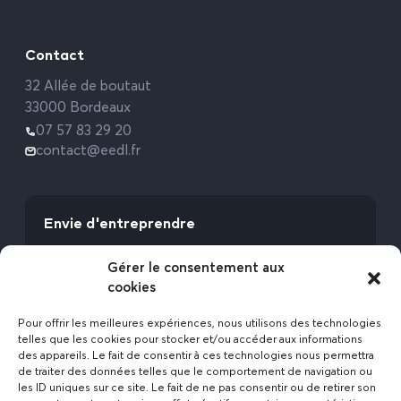
Contact
32 Allée de boutaut
33000 Bordeaux
07 57 83 29 20
contact@eedl.fr
Envie d'entreprendre
Vous avez la fibre commerciale ? Lancez-vous
Gérer le consentement aux
avec l’Expert Etat des Lieux !
cookies
Rejoignez-nous
Pour offrir les meilleures expériences, nous utilisons des technologies
telles que les cookies pour stocker et/ou accéder aux informations
des appareils. Le fait de consentir à ces technologies nous permettra
de traiter des données telles que le comportement de navigation ou
les ID uniques sur ce site. Le fait de ne pas consentir ou de retirer son