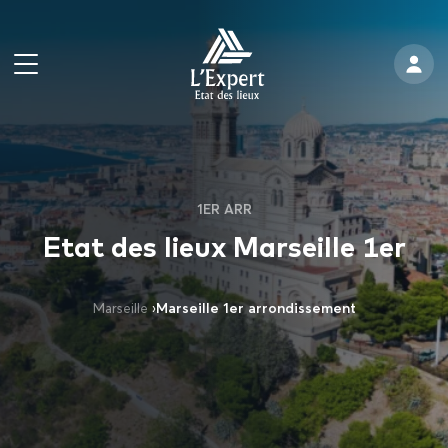
1ER ARR
Etat des lieux Marseille 1er
Marseille
›
Marseille 1er arrondissement