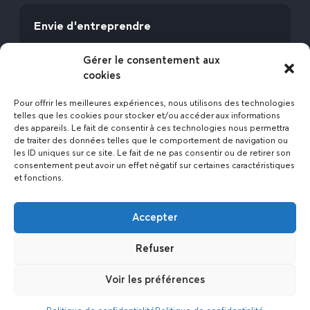
Envie d'entreprendre
Vous avez la fibre commerciale ? Lancez-vous
Gérer le consentement aux
avec l’Expert Etat des Lieux !
cookies
Rejoignez-nous
Pour offrir les meilleures expériences, nous utilisons des technologies
telles que les cookies pour stocker et/ou accéder aux informations
des appareils. Le fait de consentir à ces technologies nous permettra
de traiter des données telles que le comportement de navigation ou
les ID uniques sur ce site. Le fait de ne pas consentir ou de retirer son
consentement peut avoir un effet négatif sur certaines caractéristiques
et fonctions.
Actualités
Accepter
Contact
Politique de confidentialité
Refuser
Mentions légales
Voir les préférences
2023 © L’expert état des lieux • Réalisé par