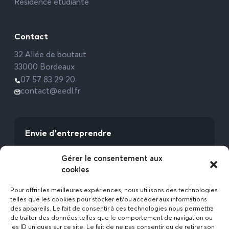
Résidence étudiante
Contact
32 Allée de boutaut
33000 Bordeaux
07 57 83 29 20
contact@eedl.fr
Envie d'entreprendre
Vous avez la fibre commerciale ? Lancez-vous
Gérer le consentement aux
avec l’Expert Etat des Lieux !
cookies
Rejoignez-nous
Pour offrir les meilleures expériences, nous utilisons des technologies
telles que les cookies pour stocker et/ou accéder aux informations
des appareils. Le fait de consentir à ces technologies nous permettra
de traiter des données telles que le comportement de navigation ou
les ID uniques sur ce site. Le fait de ne pas consentir ou de retirer son