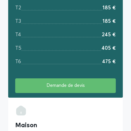
T2
185 €
T3
185 €
T4
245 €
T5
405 €
T6
475 €
Demande de devis
Maison