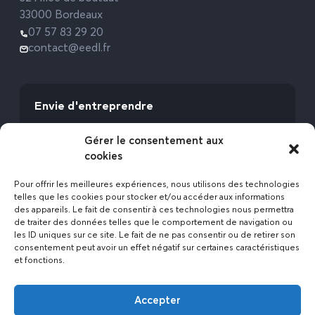
33000 Bordeaux
07 57 83 29 20
contact@eedl.fr
Envie d'entreprendre
Vous avez la fibre commerciale ? Lancez-vous
Gérer le consentement aux
avec l’Expert Etat des Lieux !
cookies
Rejoignez-nous
Pour offrir les meilleures expériences, nous utilisons des technologies
telles que les cookies pour stocker et/ou accéder aux informations
des appareils. Le fait de consentir à ces technologies nous permettra
de traiter des données telles que le comportement de navigation ou
les ID uniques sur ce site. Le fait de ne pas consentir ou de retirer son
consentement peut avoir un effet négatif sur certaines caractéristiques
et fonctions.
Actualités
Accepter
Contact