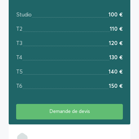
Studio
100 €
T2
110 €
T3
120 €
T4
130 €
T5
140 €
T6
150 €
Demande de devis