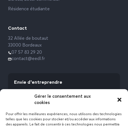
Résidence étudiante
Contact
32 Allée de boutaut
33000 Bordeaux
07 57 83 29 20
contact@eedl.fr
Envie d'entreprendre
Vous avez la fibre commerciale ? Lancez-vous
Gérer le consentement aux
avec l’Expert Etat des Lieux !
cookies
Rejoignez-nous
Pour offrir les meilleures expériences, nous utilisons des technologies
telles que les cookies pour stocker et/ou accéder aux informations
des appareils. Le fait de consentir à ces technologies nous permettra