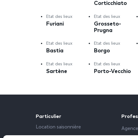
Corticchiato
Etat des lieux
Etat des lieux
Furiani
Grosseto-
Prugna
Etat des lieux
Etat des lieux
Bastia
Borgo
Etat des lieux
Etat des lieux
Sartène
Porto-Vecchio
Particulier
Profes
Location saisonnière
Agence
Propriétaire particulier