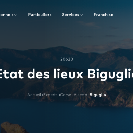
ionnels
Particuliers
Services
Franchise
20620
tat des lieux Bigugl
Accueil
›
Experts
›
Corse
›
Ajaccio
›
Biguglia