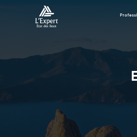
Profess
E