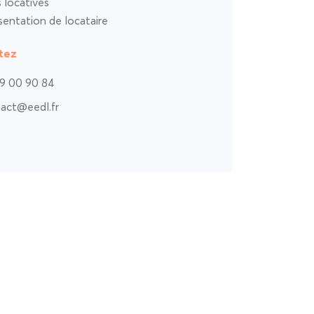
s locatives
entation de locataire
tez
9 00 90 84
act@eedl.fr