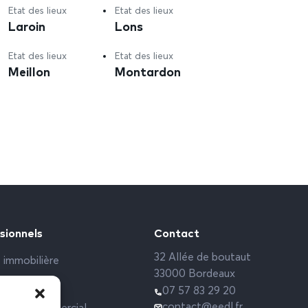
Etat des lieux
Etat des lieux
Laroin
Lons
Etat des lieux
Etat des lieux
Meillon
Montardon
sionnels
Contact
32 Allée de boutaut
 immobilière
33000 Bordeaux
rs sociaux
07 57 83 29 20
contact@eedl.fr