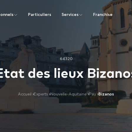
ionnels
Particuliers
Services
Franchise
64320
Etat des lieux Bizano
Accueil
›
Experts
›
Nouvelle-Aquitaine
›
Pau
›
Bizanos