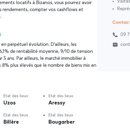
Visite
ements locatifs à Bizanos, vous pourrez avoir
Représ
os rendements, compter vos cashflows et
.
Contac
s
09 7
en perpétuel évolution. D’ailleurs, les
cont
6,1% de rentabilité moyenne, 9/10 de tension
 5 ans. Par ailleurs, le marché immobilier à
 8% plus élevés que le nombre de biens mis en
Etat des lieux
Etat des lieux
Uzos
Aressy
Etat des lieux
Etat des lieux
Billère
Bougarber