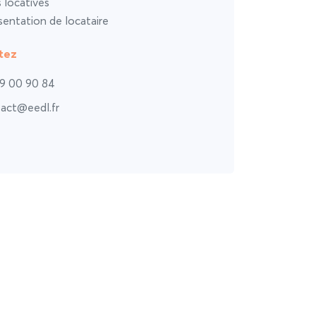
s locatives
entation de locataire
tez
9 00 90 84
act@eedl.fr