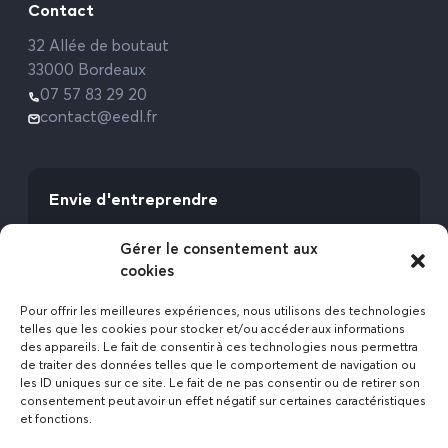
Contact
32 Allée de boutaut
33000 Bordeaux
07 57 83 29 20
contact@eedl.fr
Envie d'entreprendre
Vous avez la fibre commerciale ? Lancez-vous
Gérer le consentement aux
avec l’Expert Etat des Lieux !
cookies
Rejoignez-nous
Pour offrir les meilleures expériences, nous utilisons des technologies
telles que les cookies pour stocker et/ou accéder aux informations
des appareils. Le fait de consentir à ces technologies nous permettra
de traiter des données telles que le comportement de navigation ou
les ID uniques sur ce site. Le fait de ne pas consentir ou de retirer son
consentement peut avoir un effet négatif sur certaines caractéristiques
et fonctions.