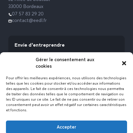
33000 Bordeaux
07 57 83 29 20
contact@eedl.fr
Envie d'entreprendre
Vous avez la fibre commerciale ? Lancez-vous
Gérer le consentement aux
avec l’Expert Etat des Lieux !
cookies
Rejoignez-nous
Pour offrir les meilleures expériences, nous utilisons des technologies
telles que les cookies pour stocker et/ou accéder aux informations
des appareils. Le fait de consentir à ces technologies nous permettra
de traiter des données telles que le comportement de navigation ou
les ID uniques sur ce site. Le fait de ne pas consentir ou de retirer son
consentement peut avoir un effet négatif sur certaines caractéristiques
et fonctions.
Actualités
Accepter
Contact