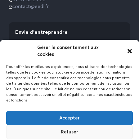
07 57 83 29 20
contact@eedl.fr
Envie d'entreprendre
Vous avez la fibre commerciale ? Lancez-vous
Gérer le consentement aux
avec l’Expert Etat des Lieux !
cookies
Rejoignez-nous
Pour offrir les meilleures expériences, nous utilisons des technologies
telles que les cookies pour stocker et/ou accéder aux informations
des appareils. Le fait de consentir à ces technologies nous permettra
de traiter des données telles que le comportement de navigation ou
les ID uniques sur ce site. Le fait de ne pas consentir ou de retirer son
consentement peut avoir un effet négatif sur certaines caractéristiques
et fonctions.
Actualités
Accepter
Contact
Politique de confidentialité
Refuser
Mentions légales