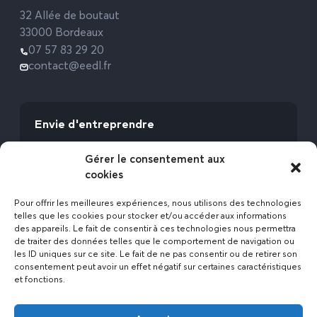
32 Allée de boutaut
33000 Bordeaux
07 57 83 29 20
contact@eedl.fr
Envie d'entreprendre
Vous avez la fibre commerciale ? Lancez-vous
Gérer le consentement aux
avec l’Expert Etat des Lieux !
cookies
Rejoignez-nous
Pour offrir les meilleures expériences, nous utilisons des technologies
telles que les cookies pour stocker et/ou accéder aux informations
des appareils. Le fait de consentir à ces technologies nous permettra
de traiter des données telles que le comportement de navigation ou
les ID uniques sur ce site. Le fait de ne pas consentir ou de retirer son
consentement peut avoir un effet négatif sur certaines caractéristiques
et fonctions.
Actualités