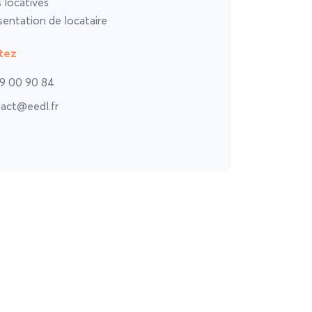
s locatives
entation de locataire
tez
9 00 90 84
act@eedl.fr