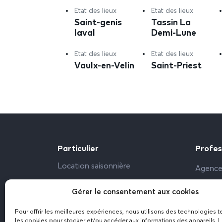
Etat des lieux
Etat des lieux
Saint-genis
Tassin La
laval
Demi-Lune
Etat des lieux
Etat des lieux
Vaulx-en-Velin
Saint-Priest
Particulier
Profes
Location saisonnière
Agence
Propriétaire particulier
Bailleu
Gérer le consentement aux cookies
Bureau,
Pour offrir les meilleures expériences, nous utilisons des technologies t
Résiden
les cookies pour stocker et/ou accéder aux informations des appareils. L