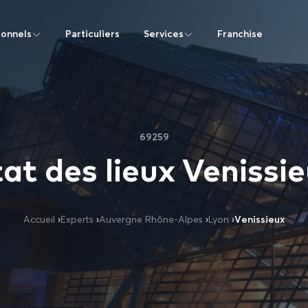
ionnels
Particuliers
Services
Franchise
69259
at des lieux Venissi
Accueil
›
Experts
›
Auvergne Rhône-Alpes
›
Lyon
›
Venissieux