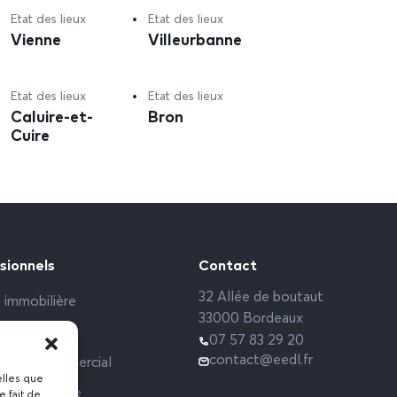
Etat des lieux
Etat des lieux
Vienne
Villeurbanne
Etat des lieux
Etat des lieux
Caluire-et-
Bron
Cuire
sionnels
Contact
32 Allée de boutaut
 immobilière
33000 Bordeaux
rs sociaux
07 57 83 29 20
contact@eedl.fr
 Local commercial
elles que
ce étudiante
e fait de