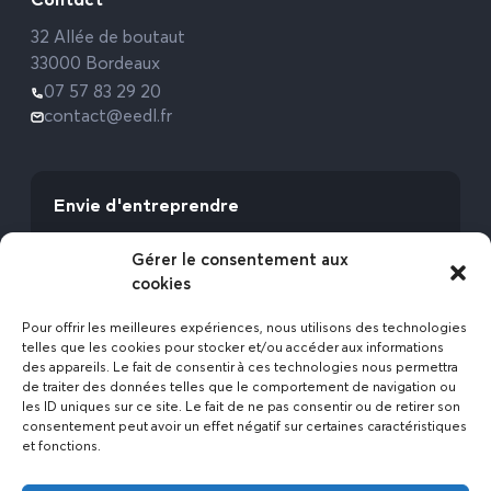
32 Allée de boutaut
33000 Bordeaux
07 57 83 29 20
contact@eedl.fr
Envie d'entreprendre
Vous avez la fibre commerciale ? Lancez-vous
Gérer le consentement aux
avec l’Expert Etat des Lieux !
cookies
Rejoignez-nous
Pour offrir les meilleures expériences, nous utilisons des technologies
telles que les cookies pour stocker et/ou accéder aux informations
des appareils. Le fait de consentir à ces technologies nous permettra
de traiter des données telles que le comportement de navigation ou
les ID uniques sur ce site. Le fait de ne pas consentir ou de retirer son
consentement peut avoir un effet négatif sur certaines caractéristiques
et fonctions.