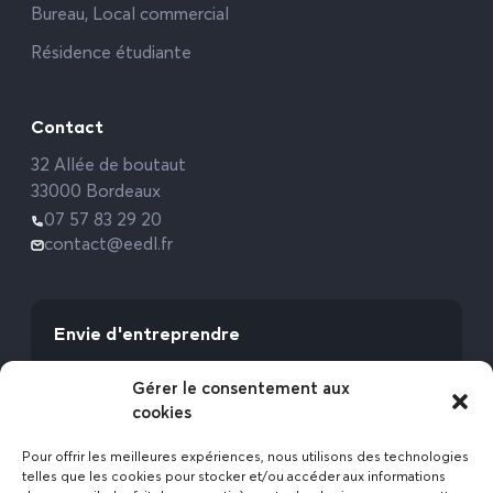
Bureau, Local commercial
Résidence étudiante
Contact
32 Allée de boutaut
33000 Bordeaux
07 57 83 29 20
contact@eedl.fr
Envie d'entreprendre
Vous avez la fibre commerciale ? Lancez-vous
Gérer le consentement aux
avec l’Expert Etat des Lieux !
cookies
Rejoignez-nous
Pour offrir les meilleures expériences, nous utilisons des technologies
telles que les cookies pour stocker et/ou accéder aux informations