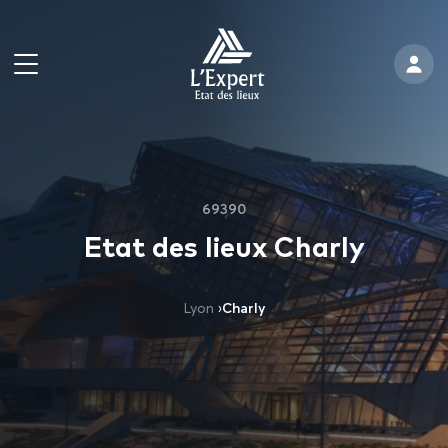
69390
Etat des lieux Charly
Lyon
›
Charly