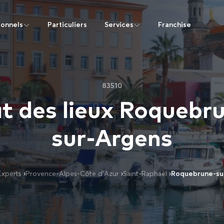
ionnels
Particuliers
Services
Franchise
83510
t des lieux Roquebr
sur-Argens
Experts
›
Provence-Alpes-Côte d’Azur
›
Saint-Raphaël
›
Roquebrune-su