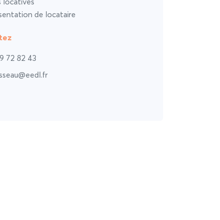
s locatives
entation de locataire
tez
9 72 82 43
sseau@eedl.fr