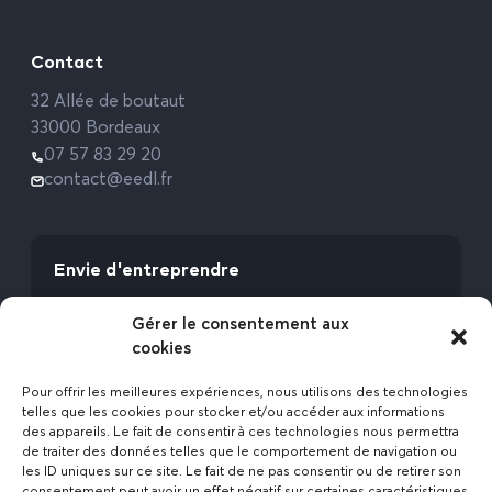
Contact
32 Allée de boutaut
33000 Bordeaux
07 57 83 29 20
contact@eedl.fr
Envie d'entreprendre
Vous avez la fibre commerciale ? Lancez-vous
Gérer le consentement aux
avec l’Expert Etat des Lieux !
cookies
Rejoignez-nous
Pour offrir les meilleures expériences, nous utilisons des technologies
telles que les cookies pour stocker et/ou accéder aux informations
des appareils. Le fait de consentir à ces technologies nous permettra
de traiter des données telles que le comportement de navigation ou
les ID uniques sur ce site. Le fait de ne pas consentir ou de retirer son