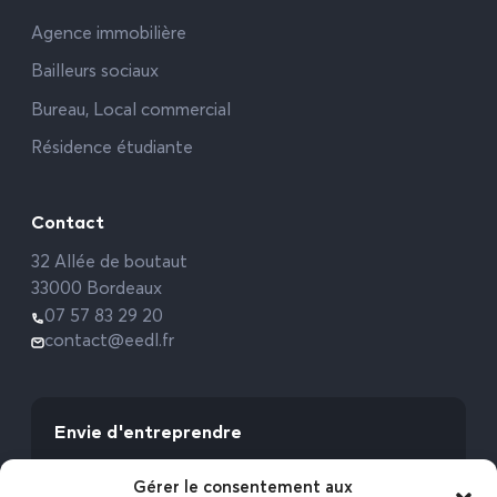
Agence immobilière
Bailleurs sociaux
Bureau, Local commercial
Résidence étudiante
Contact
32 Allée de boutaut
33000 Bordeaux
07 57 83 29 20
contact@eedl.fr
Envie d'entreprendre
Vous avez la fibre commerciale ? Lancez-vous
Gérer le consentement aux
avec l’Expert Etat des Lieux !