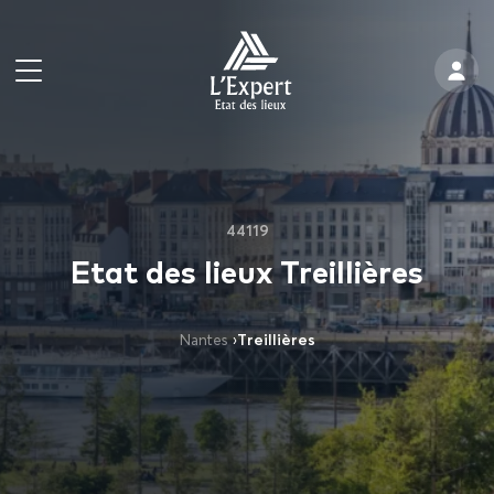
44119
Etat des lieux Treillières
Nantes
›
Treillières