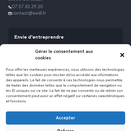
07 57 83 29 20
contact@eedl.fr
Envie d'entreprendre
Vous avez la fibre commerciale ? Lancez-vous
Gérer le consentement aux
avec l’Expert Etat des Lieux !
cookies
Rejoignez-nous
Pour offrir les meilleures expériences, nous utilisons des technologies
telles que les cookies pour stocker et/ou accéder aux informations
des appareils. Le fait de consentir à ces technologies nous permettra
de traiter des données telles que le comportement de navigation ou
les ID uniques sur ce site. Le fait de ne pas consentir ou de retirer son
consentement peut avoir un effet négatif sur certaines caractéristiques
et fonctions.
Actualités
Accepter
Contact
Politique de confidentialité