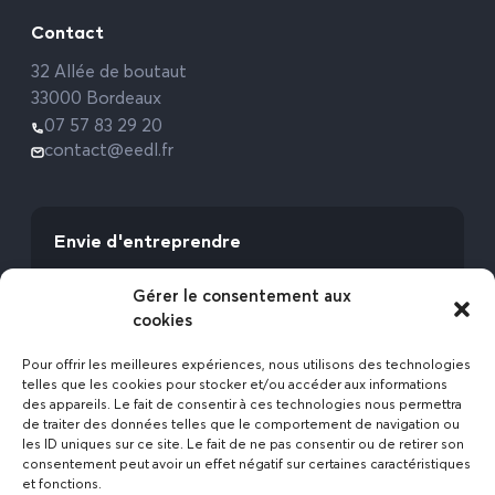
Contact
32 Allée de boutaut
33000 Bordeaux
07 57 83 29 20
contact@eedl.fr
Envie d'entreprendre
Vous avez la fibre commerciale ? Lancez-vous
Gérer le consentement aux
avec l’Expert Etat des Lieux !
cookies
Rejoignez-nous
Pour offrir les meilleures expériences, nous utilisons des technologies
telles que les cookies pour stocker et/ou accéder aux informations
des appareils. Le fait de consentir à ces technologies nous permettra
de traiter des données telles que le comportement de navigation ou
les ID uniques sur ce site. Le fait de ne pas consentir ou de retirer son
consentement peut avoir un effet négatif sur certaines caractéristiques
et fonctions.