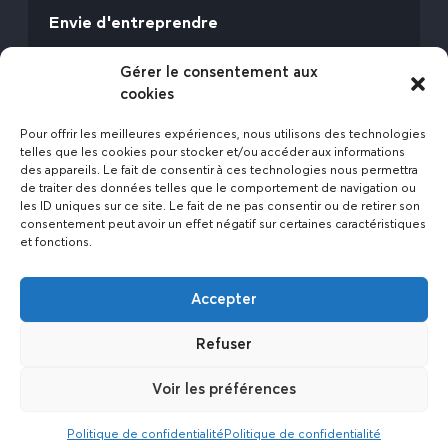
Envie d'entreprendre
Vous avez la fibre commerciale ? Lancez-vous
Gérer le consentement aux
avec l’Expert Etat des Lieux !
cookies
Rejoignez-nous
Pour offrir les meilleures expériences, nous utilisons des technologies
telles que les cookies pour stocker et/ou accéder aux informations
des appareils. Le fait de consentir à ces technologies nous permettra
de traiter des données telles que le comportement de navigation ou
les ID uniques sur ce site. Le fait de ne pas consentir ou de retirer son
consentement peut avoir un effet négatif sur certaines caractéristiques
et fonctions.
Actualités
Accepter
Contact
Politique de confidentialité
Refuser
Mentions légales
Voir les préférences
2023 © L’expert état des lieux • Réalisé par
Politique de confidentialité
Politique de confidentialité