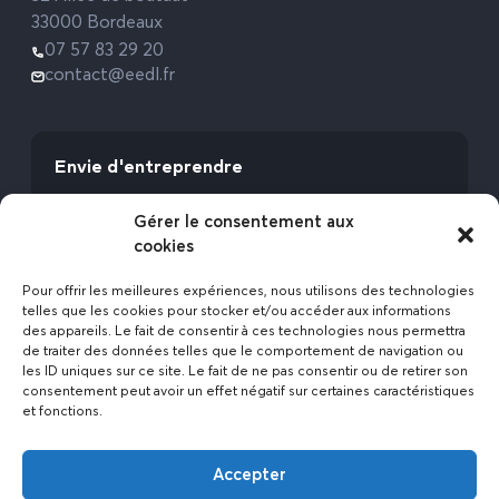
33000 Bordeaux
07 57 83 29 20
contact@eedl.fr
Envie d'entreprendre
Vous avez la fibre commerciale ? Lancez-vous
Gérer le consentement aux
avec l’Expert Etat des Lieux !
cookies
Rejoignez-nous
Pour offrir les meilleures expériences, nous utilisons des technologies
telles que les cookies pour stocker et/ou accéder aux informations
des appareils. Le fait de consentir à ces technologies nous permettra
de traiter des données telles que le comportement de navigation ou
les ID uniques sur ce site. Le fait de ne pas consentir ou de retirer son
consentement peut avoir un effet négatif sur certaines caractéristiques
et fonctions.
Actualités
Accepter
Contact