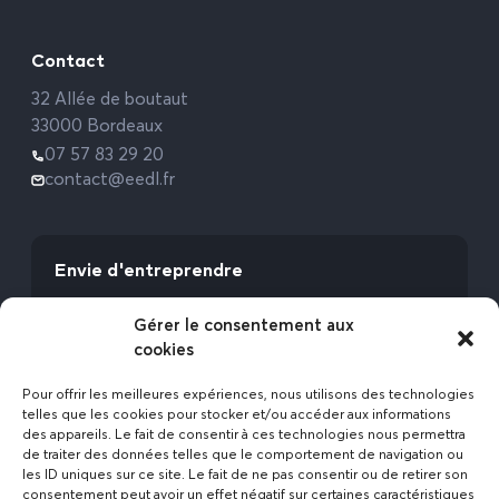
Contact
32 Allée de boutaut
33000 Bordeaux
07 57 83 29 20
contact@eedl.fr
Envie d'entreprendre
Vous avez la fibre commerciale ? Lancez-vous
Gérer le consentement aux
avec l’Expert Etat des Lieux !
cookies
Rejoignez-nous
Pour offrir les meilleures expériences, nous utilisons des technologies
telles que les cookies pour stocker et/ou accéder aux informations
des appareils. Le fait de consentir à ces technologies nous permettra
de traiter des données telles que le comportement de navigation ou
les ID uniques sur ce site. Le fait de ne pas consentir ou de retirer son
consentement peut avoir un effet négatif sur certaines caractéristiques