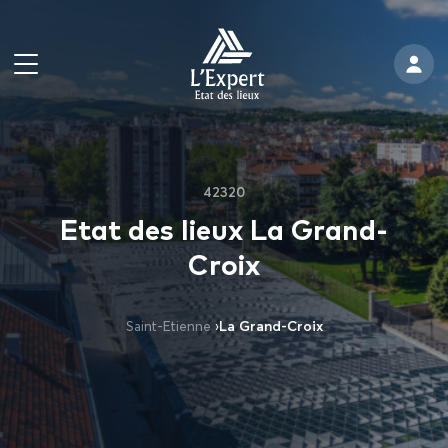
42320
Etat des lieux La Grand-
Croix
Saint-Etienne
›
La Grand-Croix