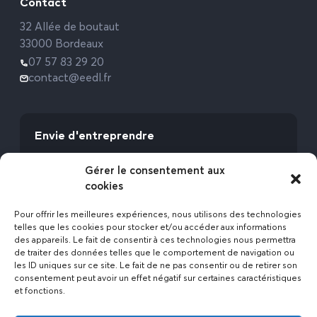
Contact
32 Allée de boutaut
33000 Bordeaux
07 57 83 29 20
contact@eedl.fr
Envie d'entreprendre
Vous avez la fibre commerciale ? Lancez-vous
Gérer le consentement aux
avec l’Expert Etat des Lieux !
cookies
Rejoignez-nous
Pour offrir les meilleures expériences, nous utilisons des technologies
telles que les cookies pour stocker et/ou accéder aux informations
des appareils. Le fait de consentir à ces technologies nous permettra
de traiter des données telles que le comportement de navigation ou
les ID uniques sur ce site. Le fait de ne pas consentir ou de retirer son
consentement peut avoir un effet négatif sur certaines caractéristiques
et fonctions.