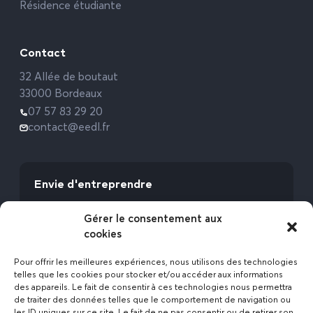
Résidence étudiante
Contact
32 Allée de boutaut
33000 Bordeaux
07 57 83 29 20
contact@eedl.fr
Envie d'entreprendre
Vous avez la fibre commerciale ? Lancez-vous
Gérer le consentement aux
avec l’Expert Etat des Lieux !
cookies
Rejoignez-nous
Pour offrir les meilleures expériences, nous utilisons des technologies
telles que les cookies pour stocker et/ou accéder aux informations
des appareils. Le fait de consentir à ces technologies nous permettra
de traiter des données telles que le comportement de navigation ou