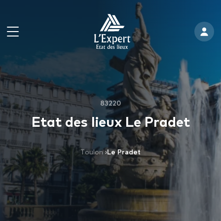
83220
Etat des lieux Le Pradet
Toulon
›
Le Pradet