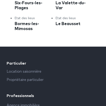
Six-Fours-les-
La Valette-du-
Plages
Var
Etat des lieux
Etat des lieux
Bormes-les-
Le Beausset
Mimosas
Particulier
Location saisonnière
Propriétaire particulier
Professionnels
Agence immobilière