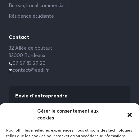
Bureau, Local commercial
Résidence étudiante
Contact
32 Allée de boutaut
33000 Bordeaux
07 57 83 29 20
contact@eedl.fr
Envie d'entreprendre
Vous avez la fibre commerciale ? Lancez-vous
Gérer le consentement aux
avec l’Expert Etat des Lieux !
cookies
Rejoignez-nous
Pour offrir les meilleures expériences, nous utilisons des technologies
telles que les cookies pour stocker et/ou accéder aux informations