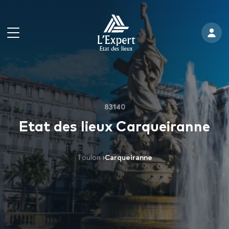
83140
Etat des lieux Carqueiranne
Toulon
›
Carqueiranne