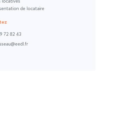
s locatives
entation de locataire
tez
9 72 82 43
sseau@eedl.fr