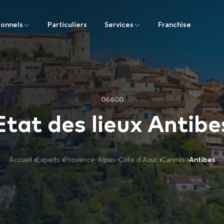
ionnels
Particuliers
Services
Franchise
06600
Etat des lieux Antibe
Accueil
›
Experts
›
Provence-Alpes-Côte d’Azur
›
Cannes
›
Antibes