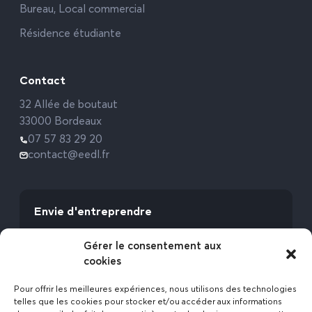
Bureau, Local commercial
Résidence étudiante
Contact
32 Allée de boutaut
33000 Bordeaux
07 57 83 29 20
contact@eedl.fr
Envie d'entreprendre
Vous avez la fibre commerciale ? Lancez-vous
Gérer le consentement aux
avec l’Expert Etat des Lieux !
cookies
Rejoignez-nous
Pour offrir les meilleures expériences, nous utilisons des technologies
telles que les cookies pour stocker et/ou accéder aux informations