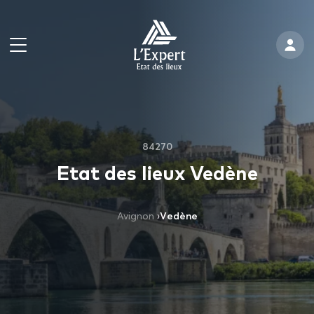
84270
Etat des lieux Vedène
Avignon
›
Vedène