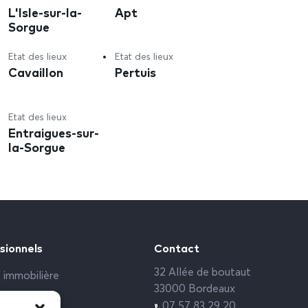
L'Isle-sur-la-
Apt
Sorgue
Etat des lieux
Etat des lieux
Cavaillon
Pertuis
Etat des lieux
Entraigues-sur-
la-Sorgue
sionnels
Contact
32 Allée de boutaut
 immobilière
33000 Bordeaux
rs sociaux
07 57 83 29 20