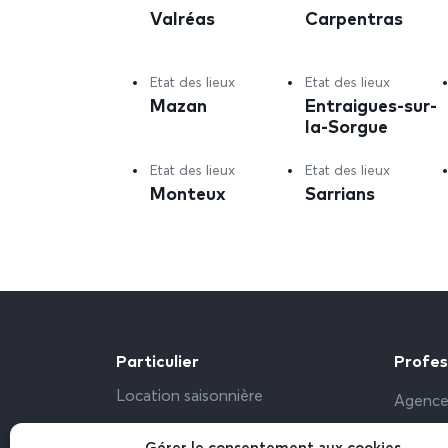
Valréas
Carpentras
Etat des lieux
Etat des lieux
Mazan
Entraigues-sur-
la-Sorgue
Etat des lieux
Etat des lieux
Monteux
Sarrians
Particulier
Profes
Location saisonnière
Agence
Propriétaire particulier
Bailleu