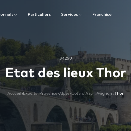
ionnels
Particuliers
Services
Franchise
84250
Etat des lieux Thor
Accueil
›
Experts
›
Provence-Alpes-Côte d’Azur
›
Avignon
›
Thor