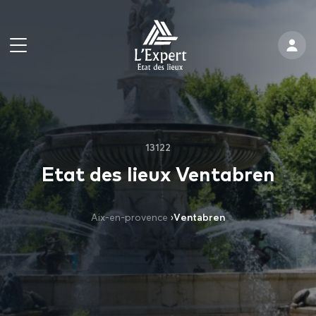
13122
Etat des lieux Ventabren
Aix-en-provence
›
Ventabren