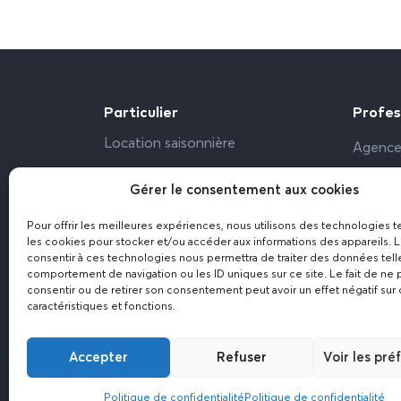
Particulier
Profes
Location saisonnière
Agence
Propriétaire particulier
Bailleu
Gérer le consentement aux cookies
Bureau,
Pour offrir les meilleures expériences, nous utilisons des technologies t
Résiden
les cookies pour stocker et/ou accéder aux informations des appareils. L
consentir à ces technologies nous permettra de traiter des données tell
comportement de navigation ou les ID uniques sur ce site. Le fait de ne 
consentir ou de retirer son consentement peut avoir un effet négatif sur 
caractéristiques et fonctions.
Accepter
Refuser
Voir les pré
Politique de confidentialité
Politique de confidentialité