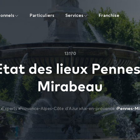
ionnels
Particuliers
Services
Franchise
13170
Etat des lieux Pennes
Mirabeau
›
Experts
›
Provence-Alpes-Côte d’Azur
›
Aix-en-provence
›
Pennes-Mi