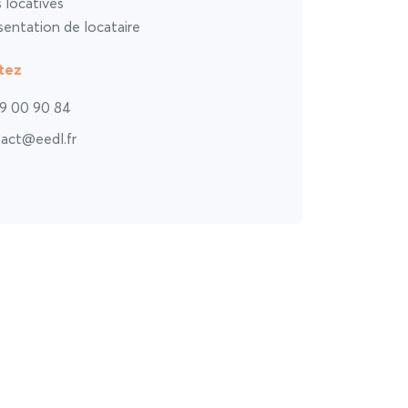
s locatives
entation de locataire
tez
9 00 90 84
act@eedl.fr