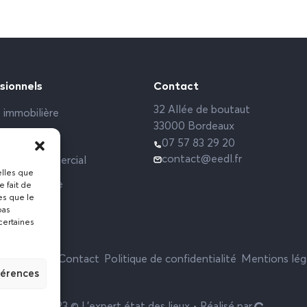
sionnels
Contact
32 Allée de boutaut
 immobilière
33000 Bordeaux
rs sociaux
07 57 83 29 20
contact@eedl.fr
 Local commercial
elles que
ce étudiante
e fait de
es que le
pas
certaines
Actualités
Contact
Politique de confidentialité
Mentions lég
férences